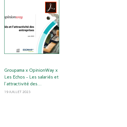
Groupama x OpinionWay x
Les Echos - Les salariés et
l'attractivité des
entreprises - Mai 2023.pdf
19 JUILLET 2023