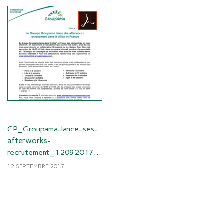
CP_Groupama-lance-ses-
afterworks-
recrutement_12092017-
1.pdf
12 SEPTEMBRE 2017