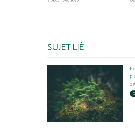
1 DÉCEMBRE 2023
1 D
SUJET LIÉ
Fo
pl
2 
C