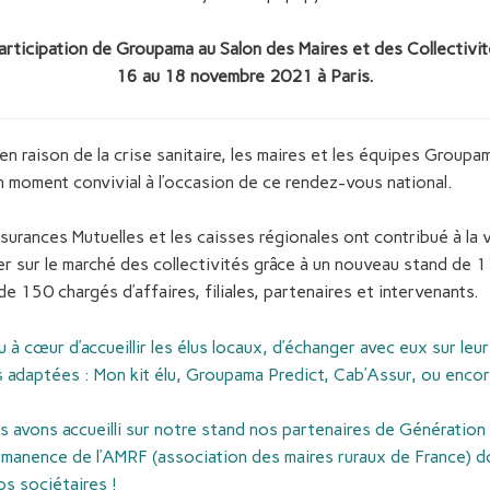
articipation de Groupama au Salon des Maires et des Collectivité
16 au 18 novembre 2021 à Paris.
n raison de la crise sanitaire, les maires et les équipes Groupa
n moment convivial à l’occasion de ce rendez-vous national.
rances Mutuelles et les caisses régionales ont contribué à la va
r sur le marché des collectivités grâce à un nouveau stand de 11
de 150 chargés d’affaires, filiales, partenaires et intervenants.
u à cœur d’accueillir les élus locaux, d’échanger avec eux sur le
s adaptées : Mon kit élu, Groupama Predict, Cab’Assur, ou enc
 avons accueilli sur notre stand nos partenaires de Génératio
ermanence de l’AMRF (association des maires ruraux de France) d
os sociétaires !