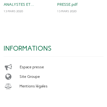
ANALYSTES ET
PRESSE.pdf
INVESTISSEURS.pdf
13 MARS 2020
13 MARS 2020
INFORMATIONS
Espace presse
Site Groupe
Mentions légales