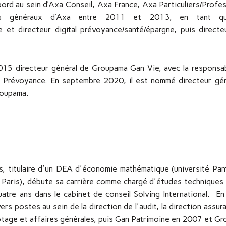
ord au sein d’Axa Conseil, Axa France, Axa Particuliers/Profe
iers généraux d’Axa entre 2011 et 2013, en tant qu
e et directeur digital prévoyance/santé/épargne, puis direct
015 directeur général de Groupama Gan Vie, avec la responsabi
 Prévoyance. En septembre 2020, il est nommé directeur géné
Groupama.
s, titulaire d'un DEA d'économie mathématique (université P
 Paris), débute sa carrière comme chargé d'études techniques 
uatre ans dans le cabinet de conseil Solving International.
En
rs postes au sein de la direction de l'audit, la direction assur
lotage et affaires générales, puis Gan Patrimoine en 2007 et 