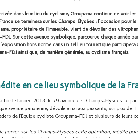
rivée dans le milieu du cyclisme, Groupama continue de voir les
e France se terminera sur les Champs-Élysées ; l'occasion pour l
pama, propriétaire de l'immeuble, vient de dévoiler des vitroph
-FDJ. Sur cette avenue symbolique, parcourue chaque année par 
'exposition hors norme dans un tel lieu touristique participera 
ma-FDJ ainsi que, de manière générale, au cyclisme français.
inédite en ce lieu symbolique de la Fr
 la fin de l’année 2018, le 79 avenue des Champs-Elysées se par
ique avenue parisienne, dévoile ainsi aux passants, sur plus de 
eaders de l’Équipe cycliste Groupama-FDJ et plusieurs de leurs c
 porter sur les Champs-Elysées cette opération, inédite pour