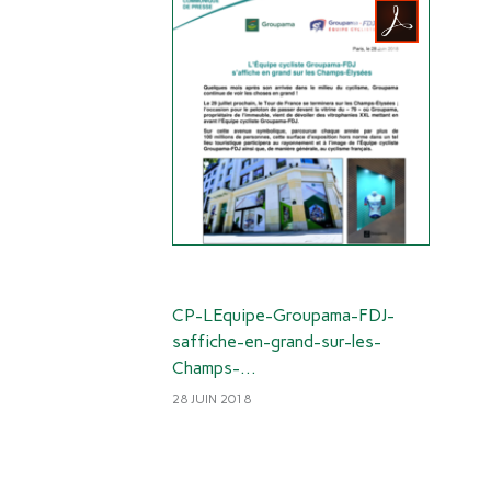
CP-LEquipe-Groupama-FDJ-
saffiche-en-grand-sur-les-
Champs-
Elysées_28062018.pdf
28 JUIN 2018