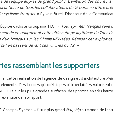
iété de l’équipe auprès du grand public. L’ambition des coureurs
i la fierté de tous les collaborateurs de Groupama d’être pré
u cyclisme français. »
Sylvain Burel, Directeur de la Communic
’Équipe cycliste Groupama-FDJ : «
Tout sprinter français rêve u
u monde en remportant cette ultime étape mythique du Tour de 
re d’un français sur les Champs-Elysées.
Réaliser cet exploit ce
d’œil en passant devant ces vitrines du 79.
»
rtes rassemblant les supporters
nie, cette réalisation de l’agence de design et d’architecture
Pie
éléments. Des formes géométriques rétroéclairées valorisent n
FDJ. Et sur les plus grandes surfaces, des photos en très haute
’exercice de leur sport.
79 Champs-Elysées – futur plus grand
flagship
au monde de l’ent