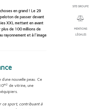
SITE GROUPE
 choses en grand ! Le 29
e peloton de passer devant
anies XXL mettant en avant
plus de 100 millions de
MENTIONS
au rayonnement et à l'image
LÉGALES
ance
e d’une nouvelle peau. Ce
m2
110
de vitrine, une
oéquipiers.
 ce sport, contribuant à