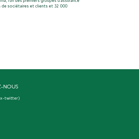
ma, l’un des premiers groupes d’assurance
 de sociétaires et clients et 32 000
Z-NOUS
(ex-twitter)