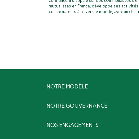
confiance. Il s'appuie sur des communautés d’e
mutualistes en France, développe ses activités 
collaborateurs à travers le monde, avec un chiffr
NOTRE MODÈLE
NOTRE GOUVERNANCE
NOS ENGAGEMENTS