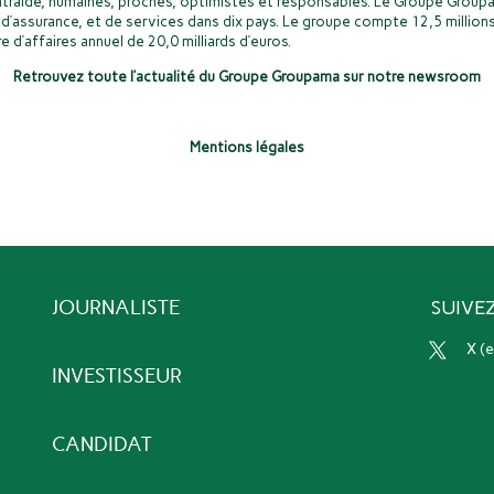
ntraide, humaines, proches, optimistes et responsables. Le Groupe Groupa
d’assurance, et de services dans dix pays. Le groupe compte 12,5 millions
e d’affaires annuel de 20,0 milliards d’euros.
Retrouvez toute l’actualité du Groupe Groupama sur notre newsroom
Mentions légales
JOURNALISTE
SUIVE
x 
INVESTISSEUR
CANDIDAT