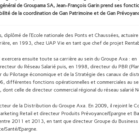
r général de Groupama SA, Jean-François Garin prend ses fonctio
bilité de la coordination de Gan Patrimoine et de Gan Prévoyan
s, diplômé de l’Ecole nationale des Ponts et Chaussées, actuair
rière, en 1993, chez UAP Vie en tant que chef de projet Rentabi
l exercera ensuite toute sa carrière au sein du Groupe Axa : en
irecteur du Réseau Salarié puis, en 1998, directeur du PBR (Plan
r du Pilotage économique et de la Stratégie des canaux de distri
, différentes fonctions opérationnelles et commerciales au se
, dont celle de directeur commercial régional du réseau salarié 
cteur de la Distribution du Groupe Axa. En 2009, il rejoint le 
rketing Retail et directeur Produits Prévoyance/Epargne et Ban
entre 2011 et 2013, en tant que directeur Groupe du Business 
ce/Santé/Epargne.