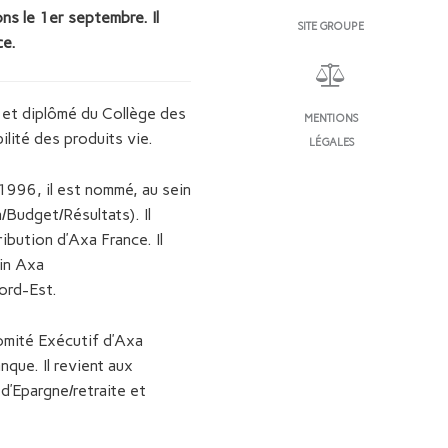
ns le 1er septembre. Il
SITE GROUPE
ce.
e et diplômé du Collège des
MENTIONS
lité des produits vie.
LÉGALES
 1996, il est nommé, au sein
/Budget/Résultats). Il
bution d’Axa France. Il
in Axa
Nord-Est.
Comité Exécutif d’Axa
que. Il revient aux
d’Epargne/retraite et