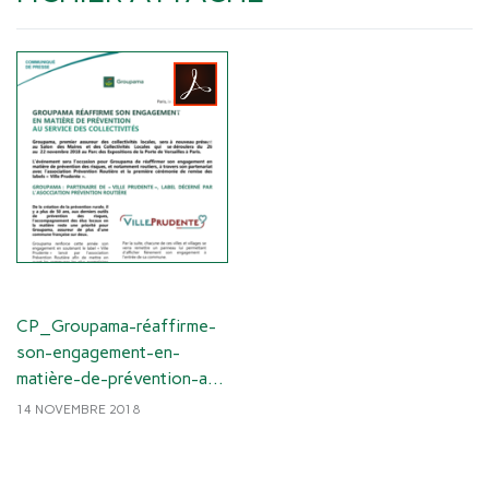
CP_Groupama-réaffirme-
son-engagement-en-
matière-de-prévention-au-
service-des-
14 NOVEMBRE 2018
collectivités_141118.pdf