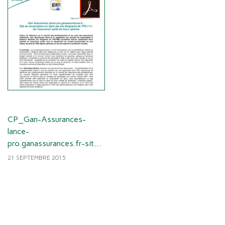
CP_Gan-Assurances-
lance-
pro.ganassurances.fr-site-
de-souscription-en-ligne-
21 SEPTEMBRE 2015
ANI-.pdf