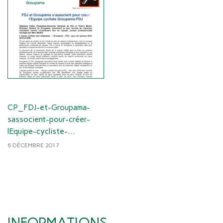
CP_FDJ-et-Groupama-
sassocient-pour-créer-
lEquipe-cycliste-
Groupama-
6 DÉCEMBRE 2017
FDJ_06122017.pdf
INFORMATIONS