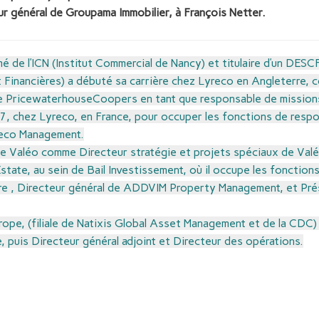
 général de Groupama Immobilier, à François Netter.
é de l’ICN (Institut Commercial de Nancy) et titulaire d’un DES
Financières) a débuté sa carrière chez Lyreco en Angleterre, 
re PricewaterhouseCoopers en tant que responsable de missions 
97, chez Lyreco, en France, pour occuper les fonctions de res
reco Management.
upe Valéo comme Directeur stratégie et projets spéciaux de Valé
state, au sein de Bail Investissement, où il occupe les fonctio
re , Directeur général de ADDVIM Property Management, et Pré
rope, (filiale de Natixis Global Asset Management et de la CD
 puis Directeur général adjoint et Directeur des opérations.