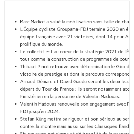
Marc Madiot a salué la mobilisation sans faille de chac
L’Équipe cycliste Groupama-FDJ termine 2020 en étant
équipe française avec 21 victoires, dont 14 pour Arn
prolifique du monde.
Le collectif est au coeur de la stratégie 2021 de l’É
tout comme la construction de programmes de courses 
Thibaut Pinot retrouve avec détermination le Giro d’Ital
victoire de prestige et dont le parcours correspond m
Arnaud Démare et David Gaudu seront les deux leaders
départ du Tour de France ; ils seront notamment acco
Finistérien en la personne de Valentin Madouas.
Valentin Madouas renouvelle son engagement avec l’É
FDJ jusqu’en 2024.
Stefan Küng mettra sa rigueur et son sérieux au serv
contre-la-montre mais aussi sur les Classiques flandrie
Six coureurs ont d’ores et déjà profité de la passerelle