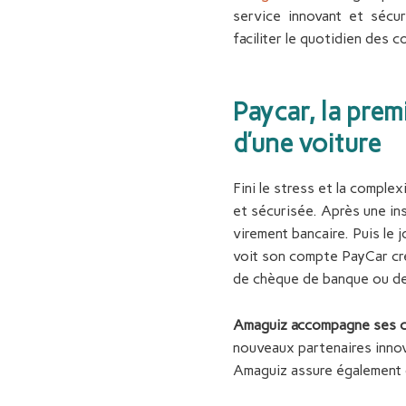
service innovant et sécur
faciliter le quotidien des c
P
a
y
car, la pre
d’une voiture
Fini le stress et la comple
et sécurisée. Après une ins
virement bancaire. Puis le 
voit son compte PayCar créd
de chèque de banque ou de 
Amaguiz accompagne ses cl
nouveaux partenaires innov
Amaguiz assure également g