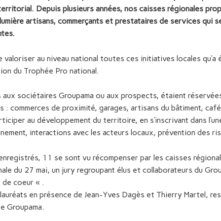
rritorial. Depuis plusieurs années, nos caisses régionales prop
 lumière artisans, commerçants et prestataires de services qui s
ntes.
 valoriser au niveau national toutes ces initiatives locales qu’a
tion du Trophée Pro national.
s aux sociétaires Groupama ou aux prospects, étaient réservée
rs : commerces de proximité, garages, artisans du bâtiment, caf
ticiper au développement du territoire, en s’inscrivant dans l’un
nement, interactions avec les acteurs locaux, prévention des ri
 enregistrés, 11 se sont vu récompenser par les caisses régional
ale du 27 mai, un jury regroupant élus et collaborateurs du Gro
 de coeur « .
 lauréats en présence de Jean-Yves Dagès et Thierry Martel, re
pe Groupama.