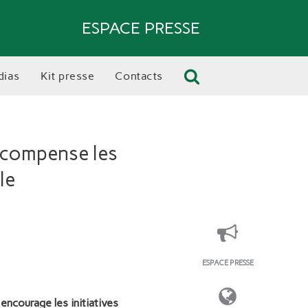
ESPACE PRESSE
dias
kit presse
contacts
écompense les
le
ESPACE PRESSE
ncourage les initiatives