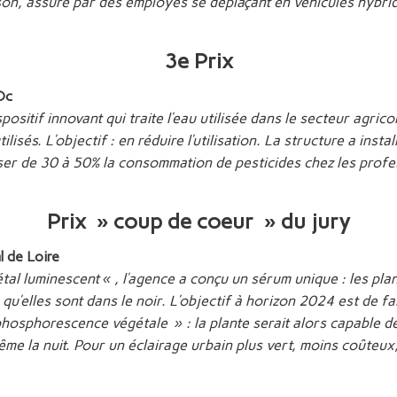
ison, assuré par des employés se déplaçant en véhicules hybri
3e Prix
Oc
positif innovant qui traite l’eau utilisée dans le secteur agric
lisés. L’objectif : en réduire l’utilisation. La structure a insta
sser de 30 à 50% la consommation de pesticides chez les profe
Prix » coup de coeur » du jury
l de Loire
tal luminescent « , l’agence a conçu un sérum unique : les plan
 qu’elles sont dans le noir. L’objectif à horizon 2024 est de fa
hosphorescence végétale » : la plante serait alors capable de
même la nuit. Pour un éclairage urbain plus vert, moins coûteux