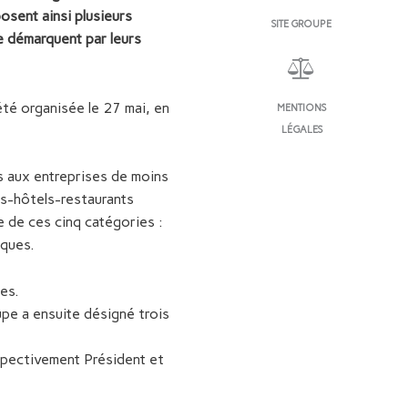
osent ainsi plusieurs
SITE GROUPE
e démarquent par leurs
 été organisée le 27 mai, en
MENTIONS
LÉGALES
s aux entreprises de moins
és-hôtels-restaurants
e de ces cinq catégories :
sques.
es.
upe a ensuite désigné trois
spectivement Président et