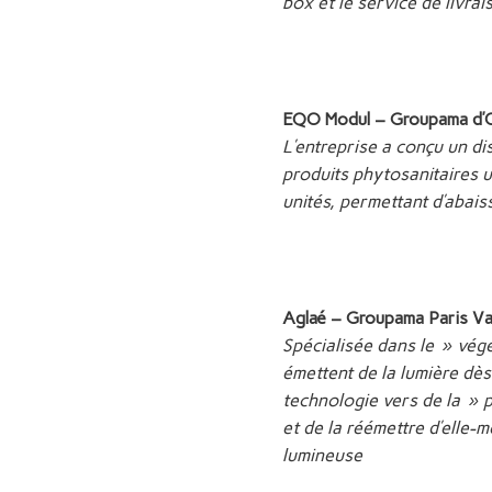
box et le service de livra
EQO Modul – Groupama d’
L’entreprise a conçu un dis
produits phytosanitaires uti
unités, permettant d’abai
Aglaé – Groupama Paris Va
Spécialisée dans le » végé
émettent de la lumière dès
technologie vers de la » p
et de la réémettre d’elle-
lumineuse